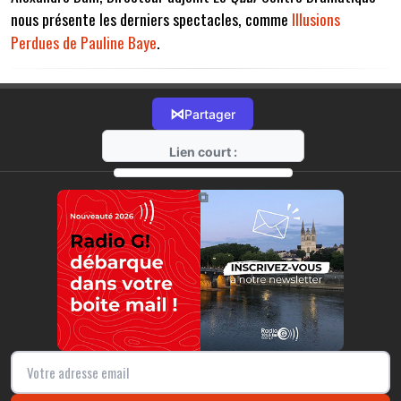
nous présente les derniers spectacles, comme
Illusions
Perdues de Pauline Baye
.
⋈
Partager
Lien court :
https://radio-g.fr?7969
⧉