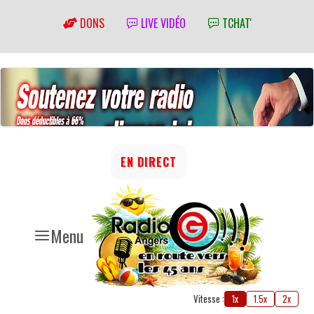
DONS
LIVE VIDÉO
TCHAT'
EN DIRECT
Menu
Vitesse :
1x
1.5x
2x