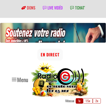
DONS
LIVE VIDÉO
TCHAT'
EN DIRECT
Menu
Vitesse :
1x
1.5x
2x