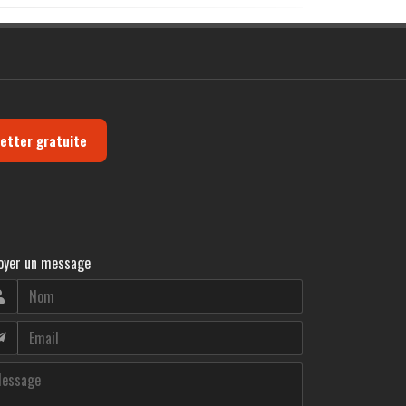
letter gratuite
oyer un message