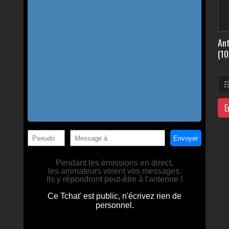
Ant
(10
E