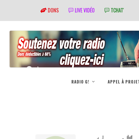
DONS
LIVE VIDÉO
TCHAT'
RADIO G!
APPEL À PROJE