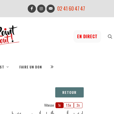
02 41 60 47 47
EN DIRECT
IST
FAIRE UN DON
RETOUR
Vitesse :
1x
1.5x
2x