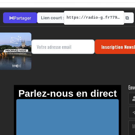
⧉
⋈
Lien court :
Partager
https://radio-g.fr?7917
Inscription News
Env