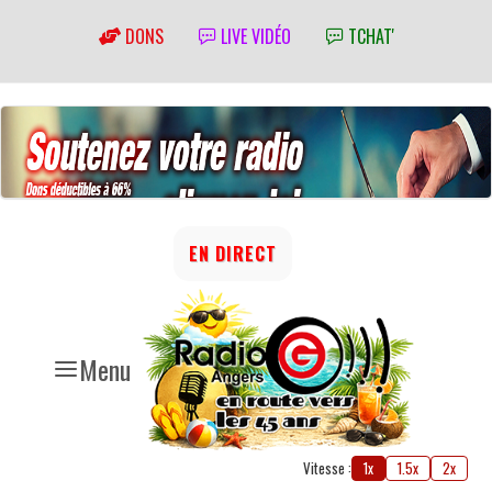
DONS
LIVE VIDÉO
TCHAT'
EN DIRECT
Menu
Vitesse :
1x
1.5x
2x