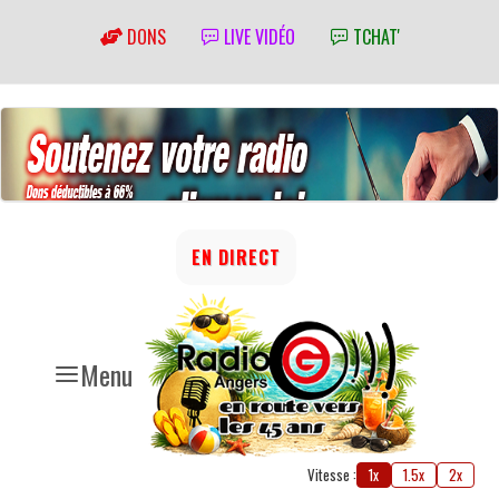
DONS
LIVE VIDÉO
TCHAT'
EN DIRECT
Menu
Vitesse :
1x
1.5x
2x