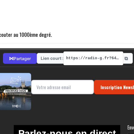
 écouter au 1000ème degré.
⧉
⋈
Lien court :
Partager
https://radio-g.fr?6437
Inscription News
Env