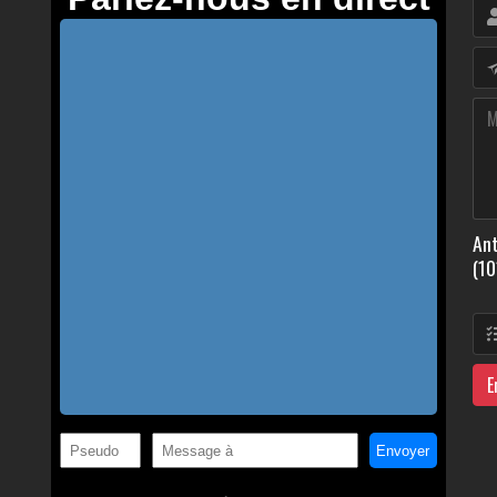
Ant
(10
E