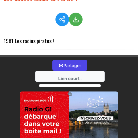
1981 Les radios pirates !
⋈
Partager
Lien court :
https://radio-g.fr?6436
⧉