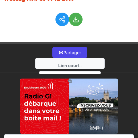
⋈
Partager
Lien court :
https://radio-g.fr?5851
⧉