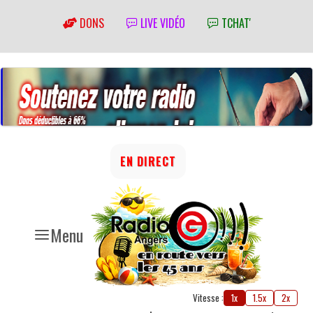
DONS
LIVE VIDÉO
TCHAT'
EN DIRECT
Menu
Vitesse :
1x
1.5x
2x