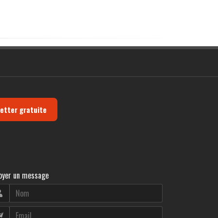
letter gratuite
oyer un message