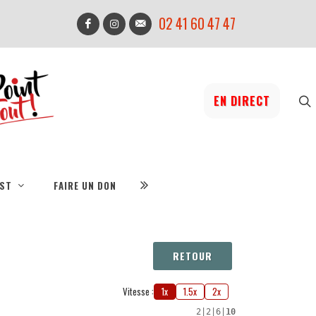
02 41 60 47 47
EN DIRECT
IST
FAIRE UN DON
RETOUR
Vitesse :
1x
1.5x
2x
2
|
2
|
6
|
10