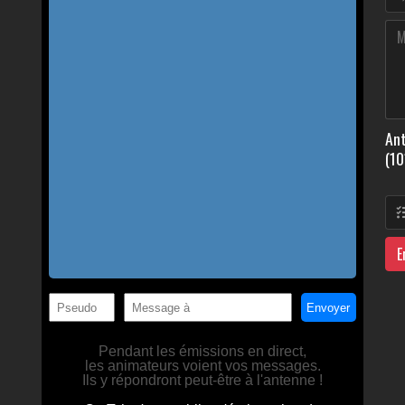
Ant
(10
E