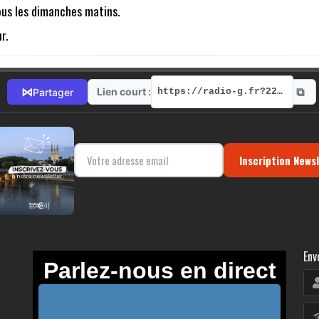
ous les dimanches matins.
r.
⧉
⋈
Lien court :
Partager
https://radio-g.fr?22694
Inscription News
Env