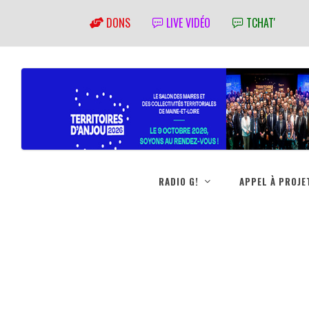
DONS
LIVE VIDÉO
TCHAT'
RADIO G!
APPEL À PROJE