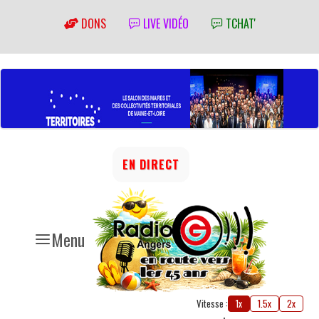
DONS
LIVE VIDÉO
TCHAT'
EN DIRECT
Menu
Vitesse :
1x
1.5x
2x