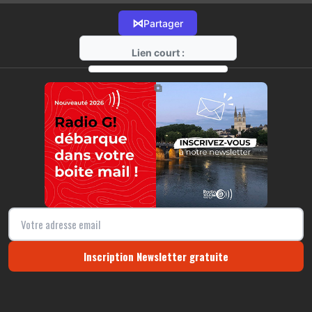
⋈
Partager
Lien court :
https://radio-g.fr?22526
⧉
Inscription Newsletter gratuite