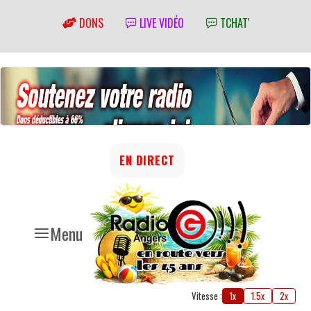
DONS
LIVE VIDÉO
TCHAT'
EN DIRECT
Menu
Vitesse :
1x
1.5x
2x