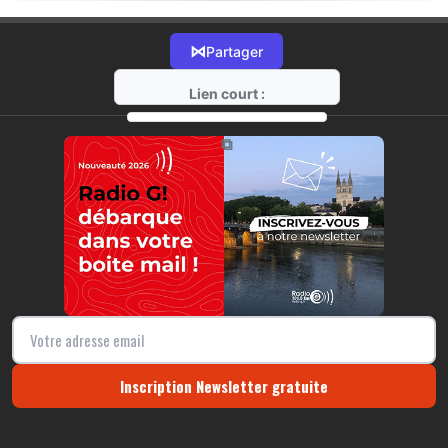
⋈
Partager
Lien court :
https://radio-g.fr?22431
⧉
Inscription Newsletter gratuite