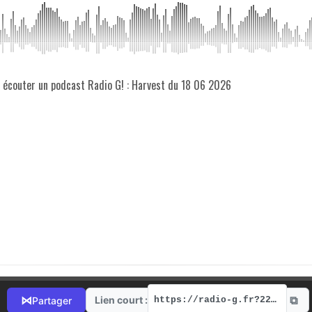
z écouter un podcast Radio G! : Harvest du 18 06 2026
⧉
⋈
Lien court :
Partager
https://radio-g.fr?22360