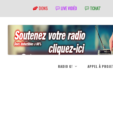
DONS
LIVE VIDÉO
TCHAT'
RADIO G!
APPEL À PROJE