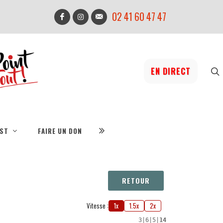
02 41 60 47 47
EN DIRECT
IST
FAIRE UN DON
RETOUR
Vitesse :
1x
1.5x
2x
3
|
6
|
5
|
14