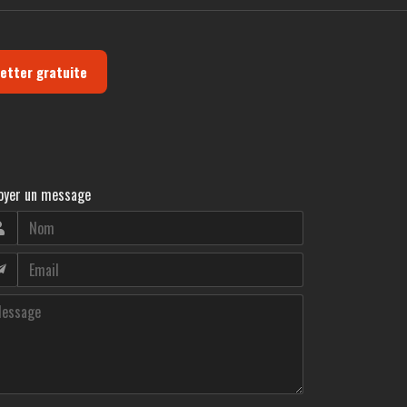
letter gratuite
oyer un message