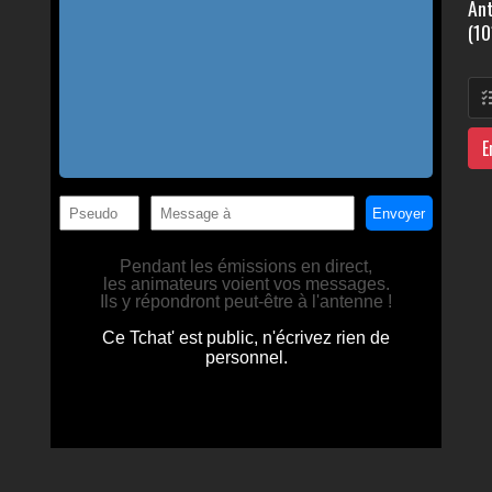
Ant
(10
E