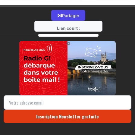
⋈
Partager
Lien court :
https://radio-g.fr?22250
⧉
Inscription Newsletter gratuite