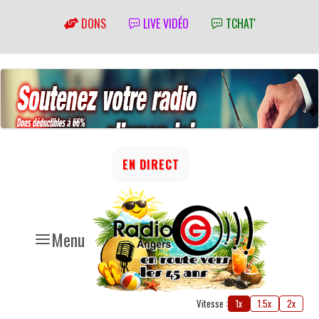
DONS
LIVE VIDÉO
TCHAT'
EN DIRECT
Menu
Vitesse :
1x
1.5x
2x