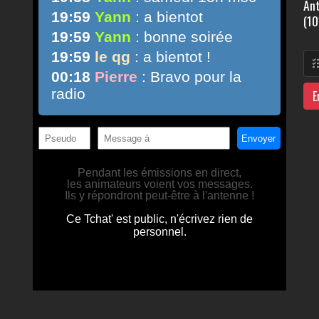
Ant
(10
E