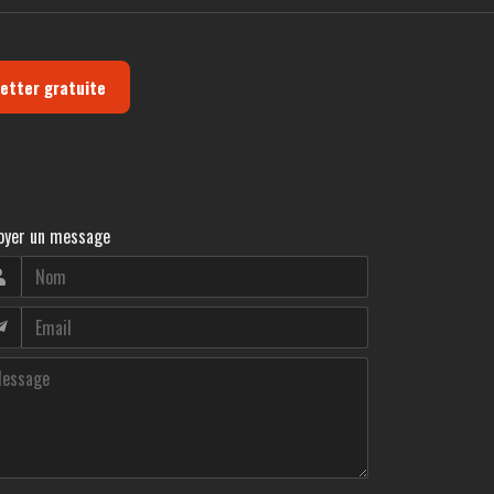
letter gratuite
oyer un message