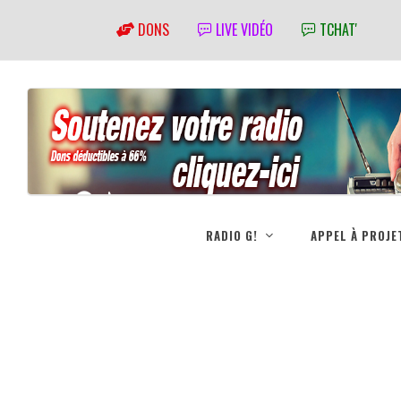
DONS
LIVE VIDÉO
TCHAT'
RADIO G!
APPEL À PROJE