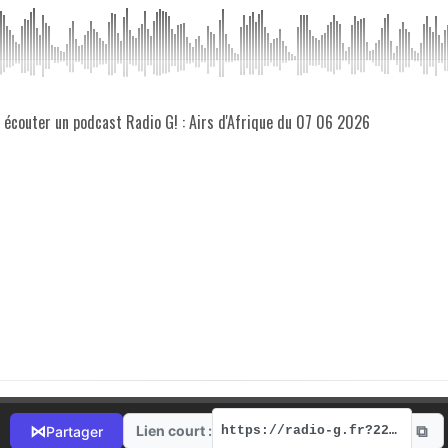
z écouter un podcast Radio G! : Airs d'Afrique du 07 06 2026
⧉
⋈
Lien court :
Partager
https://radio-g.fr?22193