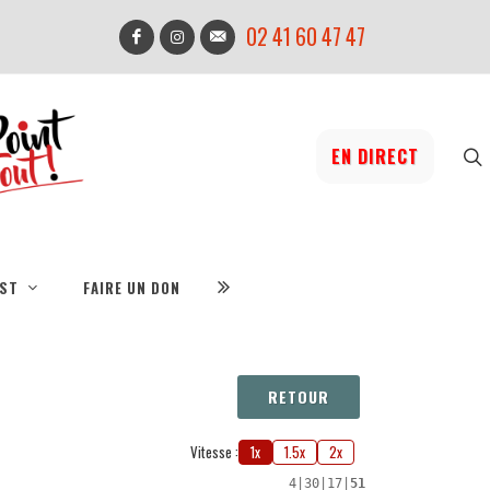
02 41 60 47 47
EN DIRECT
IST
FAIRE UN DON
RETOUR
Vitesse :
1x
1.5x
2x
4
|
30
|
17
|
51