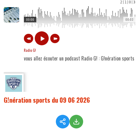
2
|
1
|
0
|
3
00:00
00:03
Radio G!
vous allez écouter un podcast Radio G! : G!nération sports
G!nération sports du 09 06 2026