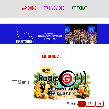
DONS
LIVE VIDÉO
TCHAT'
EN DIRECT
Menu
Vitesse :
1x
1.5x
2x