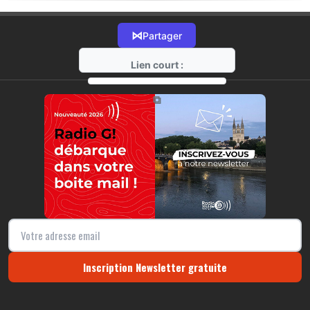
⋈
Partager
Lien court :
https://radio-g.fr?22189
⧉
Inscription Newsletter gratuite