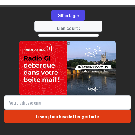
⋈
Partager
Lien court :
https://radio-g.fr?22176
⧉
Inscription Newsletter gratuite