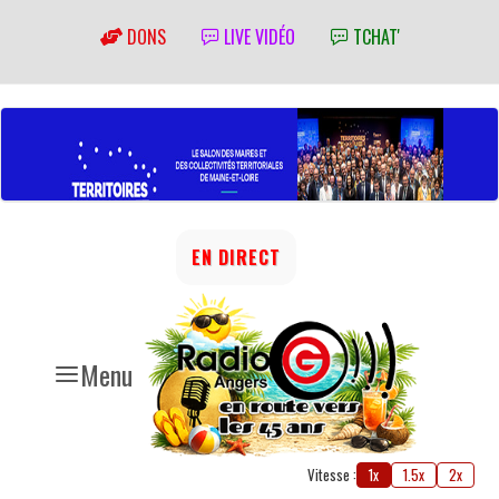
DONS
LIVE VIDÉO
TCHAT'
EN DIRECT
Menu
Vitesse :
1x
1.5x
2x