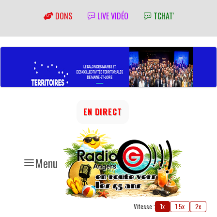
DONS
LIVE VIDÉO
TCHAT'
EN DIRECT
Menu
Vitesse :
1x
1.5x
2x