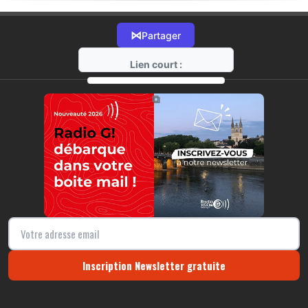
⋈
Partager
Lien court :
https://radio-g.fr?22165
⧉
Inscription Newsletter gratuite