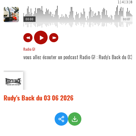
1
|
4
|
3
|
8
00:00
00:07
Radio G!
vous allez écouter un podcast Radio G! : Rudy's Back du 03
Rudy's Back du 03 06 2026