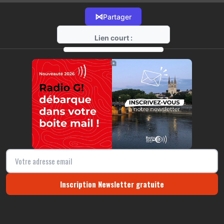
⋈
Partager
Lien court :
https://radio-g.fr?22163
⧉
Inscription Newsletter gratuite