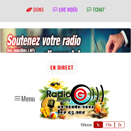
DONS
LIVE VIDÉO
TCHAT'
EN DIRECT
Menu
Vitesse :
1x
1.5x
2x