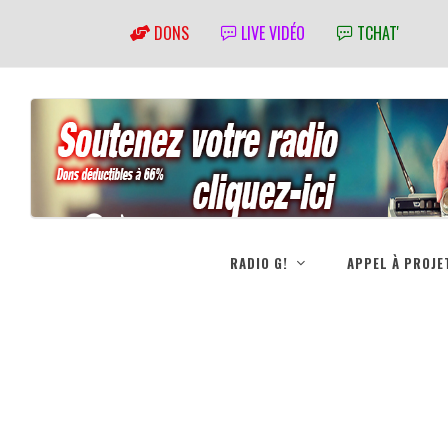
DONS
LIVE VIDÉO
TCHAT'
RADIO G!
APPEL À PROJE