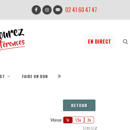
02 41 60 47 47
EN DIRECT
IST
FAIRE UN DON
RETOUR
Vitesse :
1x
1.5x
2x
1
|
0
|
1
|
2