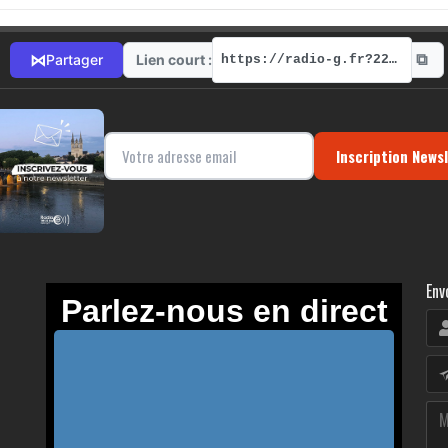
⧉
⋈
Lien court :
Partager
https://radio-g.fr?22147
Inscription News
Env