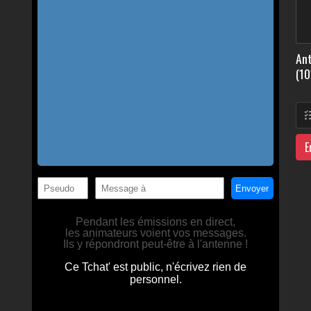
Ant
(10
E