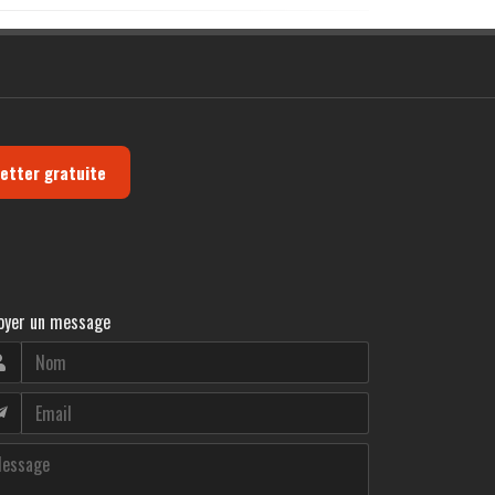
letter gratuite
oyer un message