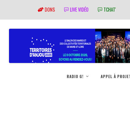
DONS
LIVE VIDÉO
TCHAT'
RADIO G!
APPEL À PROJE