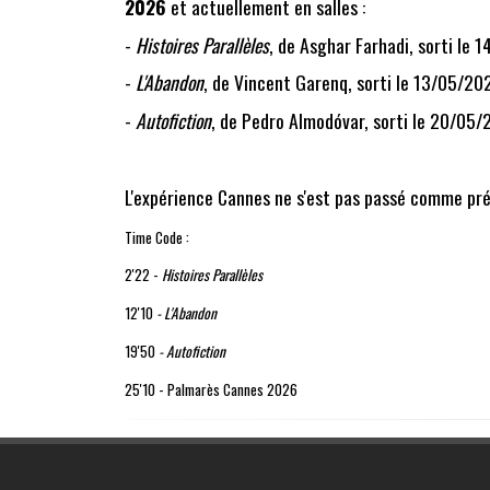
2026
et actuellement en salles :
-
Histoires Parallèles
, de
Asghar Farhadi
, sorti le
-
L'Abandon
, de
Vincent Garenq
, sorti le 13/05/20
-
Autofiction
, de
Pedro Almodóvar
, sorti le 20/05
L'expérience Cannes ne s'est pas passé comme prév
Time Code :
2'22 -
Histoires Parallèles
12'10
- L'Abandon
19'50
- Autofiction
25'10 - Palmarès Cannes 2026