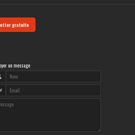
letter gratuite
oyer un message