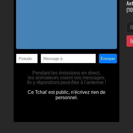
Ant
(10
E