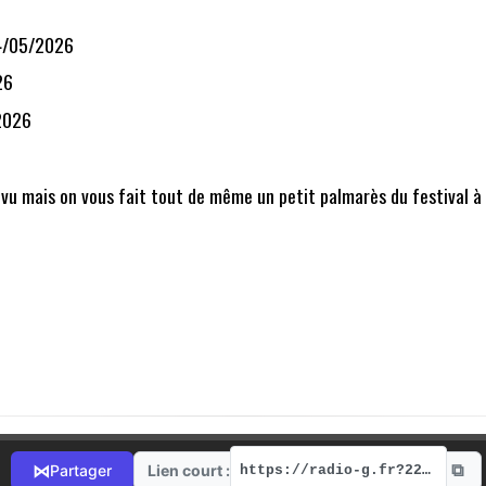
 14/05/2026
26
/2026
u mais on vous fait tout de même un petit palmarès du festival à la
⧉
⋈
Lien court :
Partager
https://radio-g.fr?22129