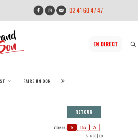
02 41 60 47 47
EN DIRECT
IST
FAIRE UN DON
RETOUR
Vitesse :
1x
1.5x
2x
5
|
6
|
8
|
19