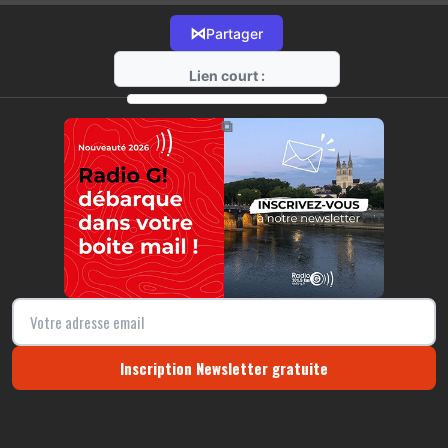
⋈
Partager
Lien court :
https://radio-g.fr?22124
⧉
Inscription Newsletter gratuite