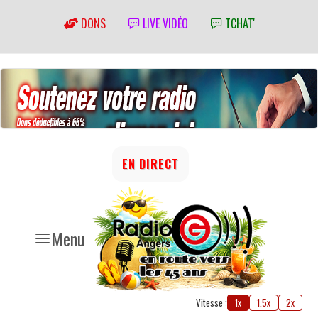
DONS
LIVE VIDÉO
TCHAT'
EN DIRECT
Menu
Vitesse :
1x
1.5x
2x