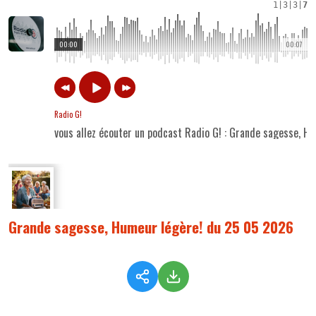
1
|
3
|
3
|
7
00:00
00:07
Radio G!
vous allez écouter un podcast Radio G! : Grande sagesse, 
Grande sagesse, Humeur légère! du 25 05 2026