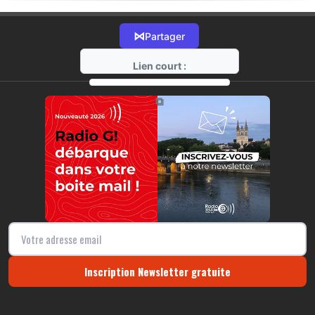
⋈
Partager
Lien court :
https://radio-g.fr?22121
⧉
Inscription Newsletter gratuite