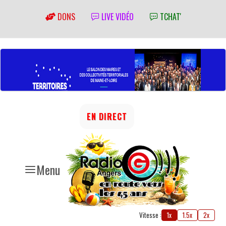
DONS
LIVE VIDÉO
TCHAT'
EN DIRECT
Menu
Vitesse :
1x
1.5x
2x