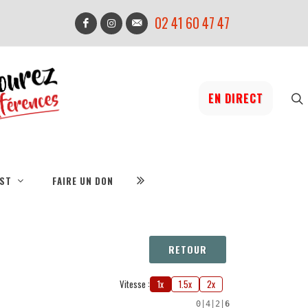
02 41 60 47 47
EN DIRECT
IST
FAIRE UN DON
RETOUR
Vitesse :
1x
1.5x
2x
0
|
4
|
2
|
6