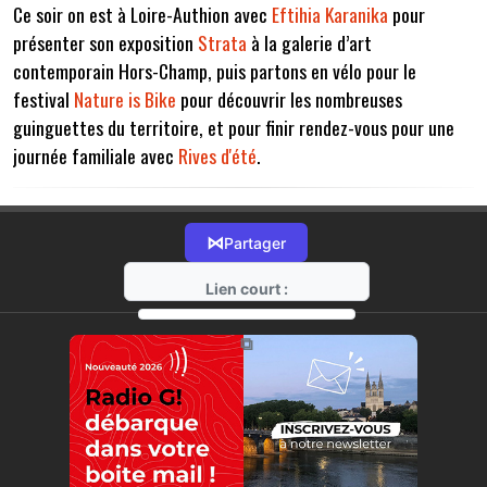
Ce soir on est à Loire-Authion avec
Eftihia Karanika
pour
présenter son exposition
Strata
à la galerie d’art
contemporain Hors-Champ, puis partons en vélo pour le
festival
Nature is Bike
pour découvrir les nombreuses
guinguettes du territoire, et pour finir rendez-vous pour une
journée familiale avec
Rives d'été
.
⋈
Partager
Lien court :
https://radio-g.fr?22094
⧉