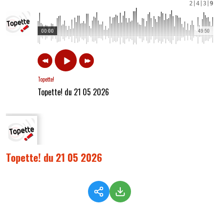
2
|
4
|
3
|
9
00:00
49:50
Topette!
Topette! du 21 05 2026
Topette! du 21 05 2026