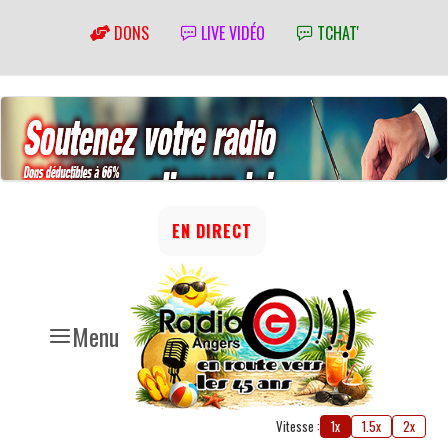
DONS
LIVE VIDÉO
TCHAT'
EN DIRECT
Menu
Vitesse :
1x
1.5x
2x