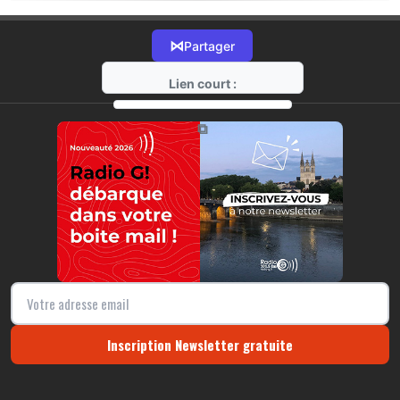
⋈
Partager
Lien court :
https://radio-g.fr?22076
⧉
Inscription Newsletter gratuite