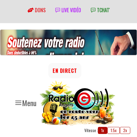
DONS
LIVE VIDÉO
TCHAT'
EN DIRECT
Menu
Vitesse :
1x
1.5x
2x