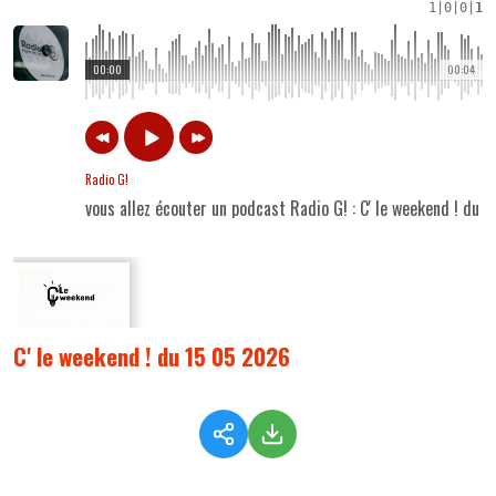
1
|
0
|
0
|
1
00:00
00:04
Radio G!
vous allez écouter un podcast Radio G! : C' le weekend ! du 
C' le weekend ! du 15 05 2026