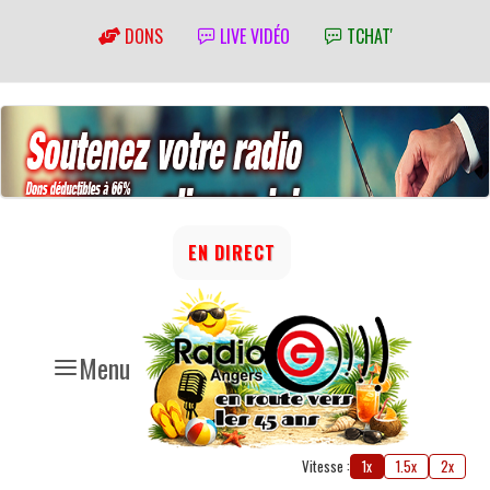
DONS
LIVE VIDÉO
TCHAT'
EN DIRECT
Menu
Vitesse :
1x
1.5x
2x