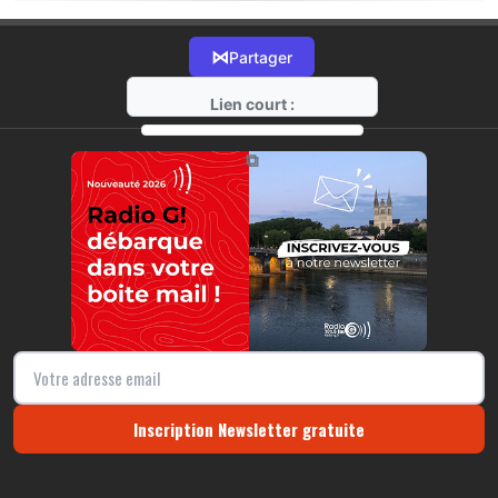
⋈
Partager
Lien court :
https://radio-g.fr?22060
⧉
Inscription Newsletter gratuite