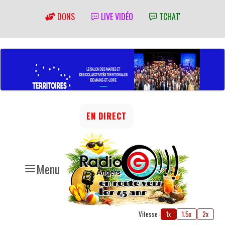
DONS
LIVE VIDÉO
TCHAT'
EN DIRECT
Menu
Vitesse :
1x
1.5x
2x