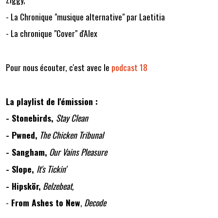
- La Chronique "musique alternative" par Laetitia
- La chronique "Cover" d'Alex
Pour nous écouter, c'est avec le
podcast 18
La playlist de l'émission :
- Stonebirds,
Stay Clean
- Pwned,
The Chicken Tribunal
- Sangham,
Our Vains Pleasure
- Slope,
It's Tickin'
- Hipskör,
Belzebeat,
-
From Ashes to New
,
Decode