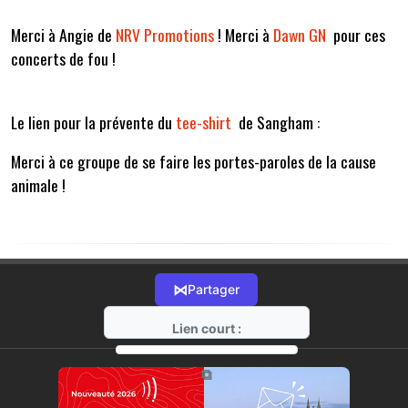
Merci à Angie de
NRV Promotions
! Merci à
Dawn GN
pour ces
concerts de fou !
Le lien pour la prévente du
tee-shirt
de Sangham :
Merci à ce groupe de se faire les portes-paroles de la cause
animale !
⋈
Partager
Lien court :
https://radio-g.fr?22051
⧉