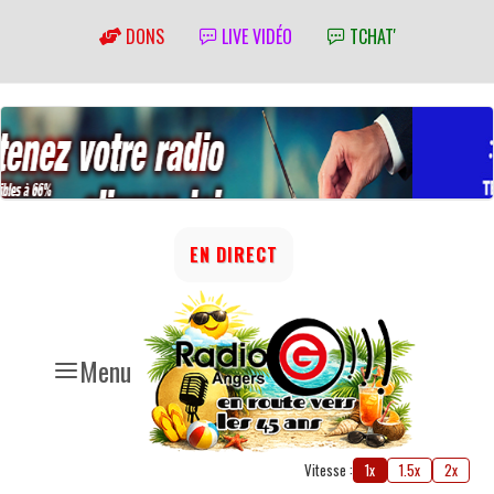
DONS
LIVE VIDÉO
TCHAT'
EN DIRECT
Menu
Vitesse :
1x
1.5x
2x