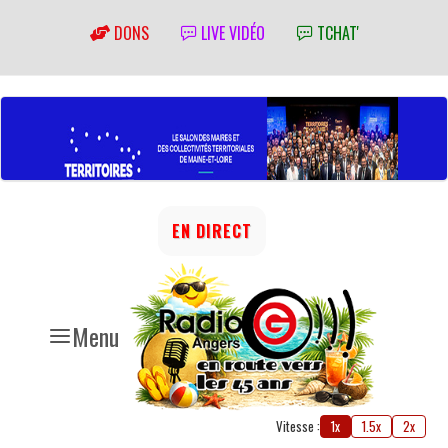
DONS
LIVE VIDÉO
TCHAT'
EN DIRECT
Menu
Vitesse :
1x
1.5x
2x