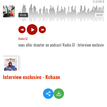
1
|
2
|
0
|
3
00:00
00:05
Radio G!
vous allez écouter un podcast Radio G! : Interview exclusive
Interview exclusive - Kchaan