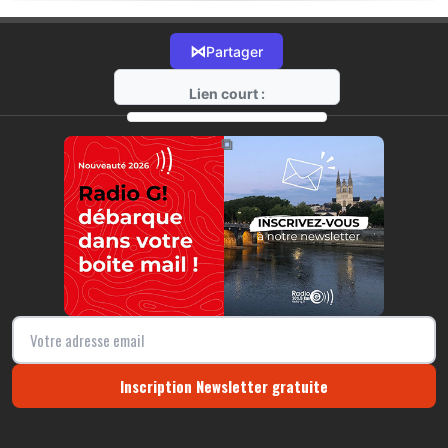
⋈
Partager
Lien court :
https://radio-g.fr?22004
⧉
Inscription Newsletter gratuite