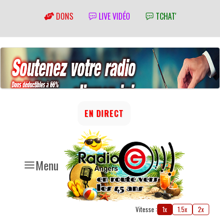
DONS
LIVE VIDÉO
TCHAT'
EN DIRECT
Menu
Vitesse :
1x
1.5x
2x