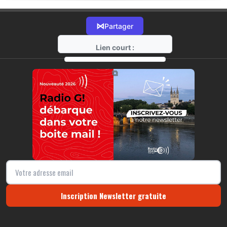
⋈
Partager
Lien court :
https://radio-g.fr?21999
⧉
Inscription Newsletter gratuite