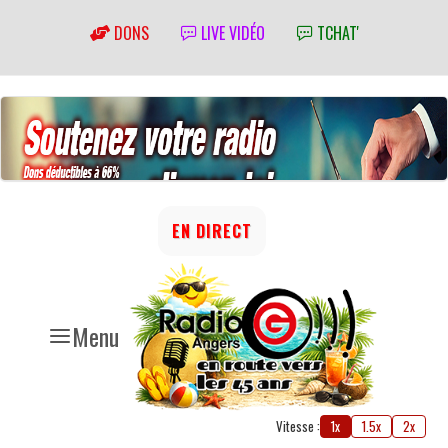
DONS
LIVE VIDÉO
TCHAT'
EN DIRECT
Menu
Vitesse :
1x
1.5x
2x