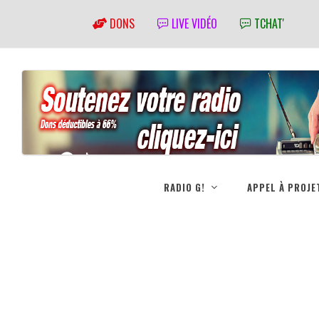
DONS
LIVE VIDÉO
TCHAT'
RADIO G!
APPEL À PROJE