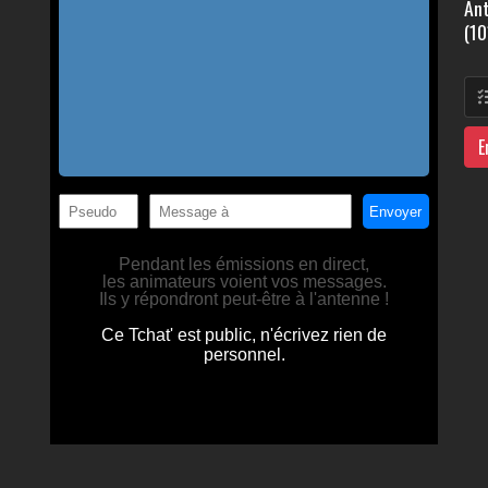
Ant
(10
E