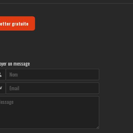
letter gratuite
oyer un message