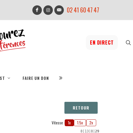
02 41 60 47 47
EN DIRECT
IST
FAIRE UN DON
RETOUR
Vitesse :
1x
1.5x
2x
8
|
13
|
8
|
29