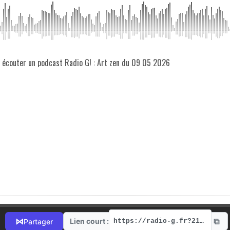
z écouter un podcast Radio G! : Art zen du 09 05 2026
⧉
⋈
Lien court :
Partager
https://radio-g.fr?21997