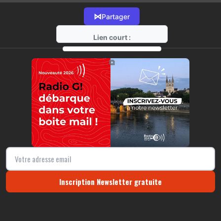
⋈
Partager
Lien court :
https://radio-g.fr?21982
⧉
Inscription Newsletter gratuite