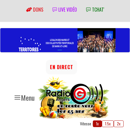
DONS
LIVE VIDÉO
TCHAT'
EN DIRECT
Menu
Vitesse :
1x
1.5x
2x