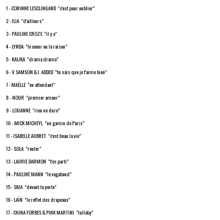
1 - CORINNE LESCLINGAND "c'est pour oublier"
2 - ILIA "d'ailleurs"
3 - PAULINE CROZE "il y a"
4 - LYNDA "le coeur ou la raison"
5 - KALIKA "drama drama"
6 - V. SAMSON & J. ADDED "tu sais que je t'aime bien"
7 - MAËLLE "en attendant"
8 - NOUR "premier amour"
9 - LOUANNE "rien ne dure"
10 - MICK MICHEYL "un gamin de Paris"
11 - ISABELLE AUBRET "c'est beau la vie"
12 - SOLA "rouler"
13 - LAURIE DARMON "t'es parti"
14 - PAULINE MANN "le vagabond"
15 - SKIA "devant ta porte"
16 - LAÏN "le reflet des drapeaux"
17 - CHINA FORBES & PINK MARTINI "lullaby"