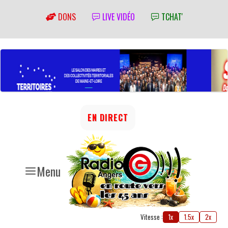
DONS
LIVE VIDÉO
TCHAT'
EN DIRECT
Menu
Vitesse :
1x
1.5x
2x