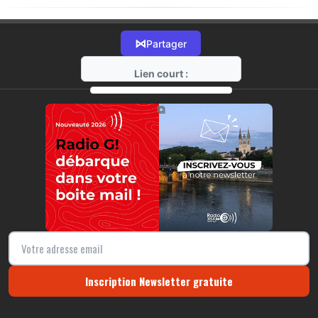
⋈
Partager
Lien court :
https://radio-g.fr?21972
⧉
Inscription Newsletter gratuite