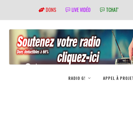
DONS
LIVE VIDÉO
TCHAT'
RADIO G!
APPEL À PROJE