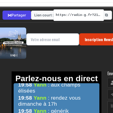
⧉
⋈
Lien court :
Partager
https://radio-g.fr?21864
Inscription News
Env