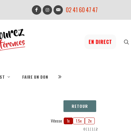
02 41 60 47 47
EN DIRECT
IST
FAIRE UN DON
RETOUR
Vitesse :
1x
1.5x
2x
0
|
1
|
1
|
2