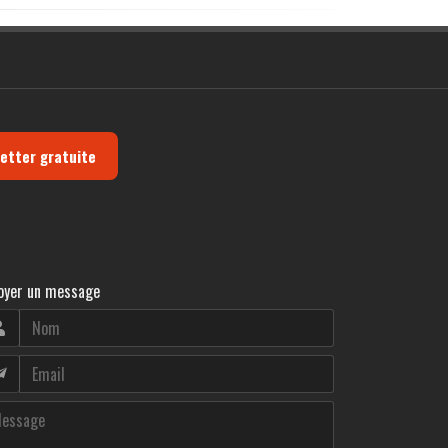
letter gratuite
oyer un message