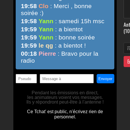
Ant
(10
E