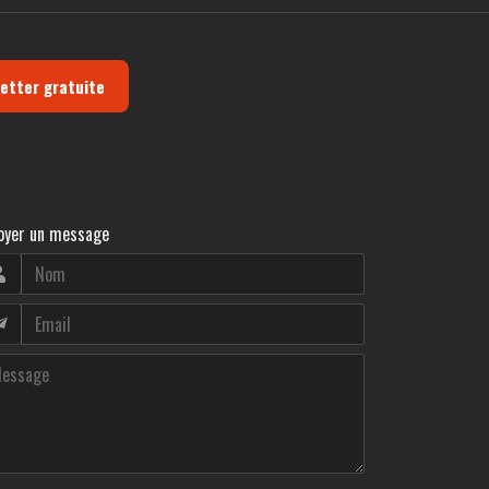
letter gratuite
oyer un message