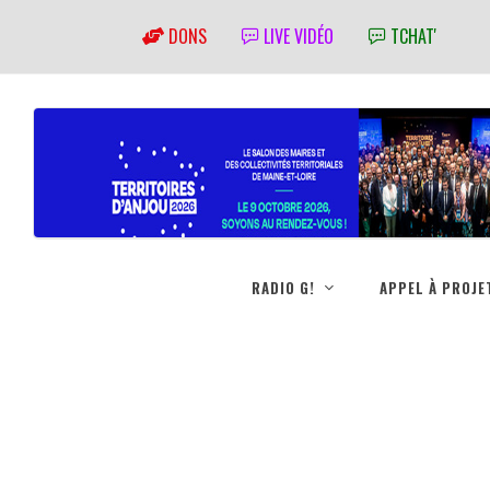
DONS
LIVE VIDÉO
TCHAT'
RADIO G!
APPEL À PROJE