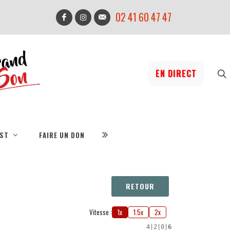
02 41 60 47 47
EN DIRECT
IST
FAIRE UN DON
RETOUR
Vitesse :
1x
1.5x
2x
4
|
2
|
0
|
6