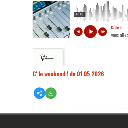
00:00
Radio G!
vous alle
C' le weekend ! du 01 05 2026