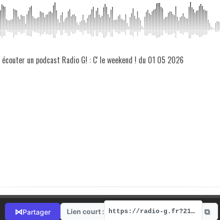
z écouter un podcast Radio G! : C' le weekend ! du 01 05 2026
⧉
⋈
Lien court :
Partager
https://radio-g.fr?21853