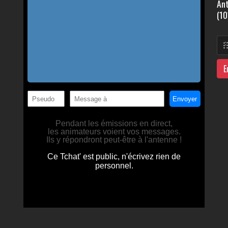
Ant
(10
E