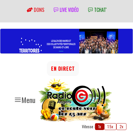
DONS
LIVE VIDÉO
TCHAT'
EN DIRECT
Menu
Vitesse :
1x
1.5x
2x