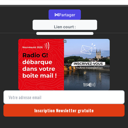
⋈
Partager
Lien court :
https://radio-g.fr?21798
⧉
Inscription Newsletter gratuite