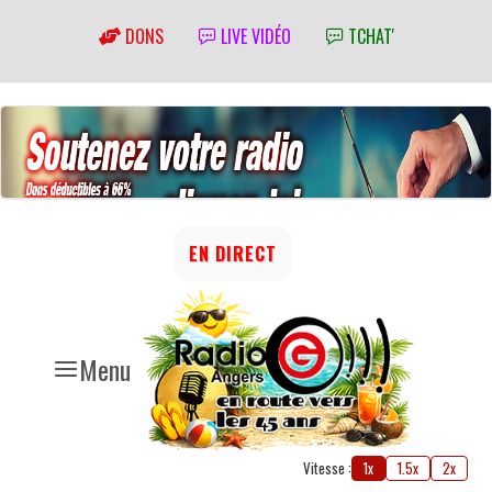
DONS
LIVE VIDÉO
TCHAT'
EN DIRECT
Menu
Vitesse :
1x
1.5x
2x