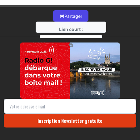
⋈
Partager
Lien court :
https://radio-g.fr?21798
⧉
Inscription Newsletter gratuite