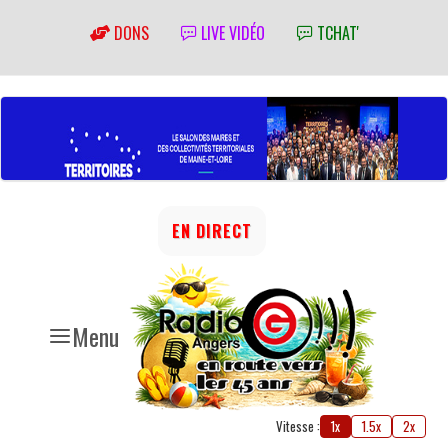
DONS
LIVE VIDÉO
TCHAT'
EN DIRECT
Menu
Vitesse :
1x
1.5x
2x