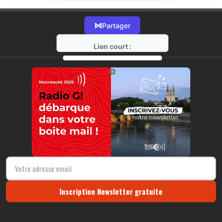
⋈
Partager
Lien court :
https://radio-g.fr?21776
⧉
Inscription Newsletter gratuite