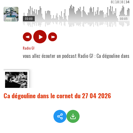
8
|
18
|
8
|
34
00:00
00:05
Radio G!
vous allez écouter un podcast Radio G! : Ca dégouline dans 
Ca dégouline dans le cornet du 27 04 2026