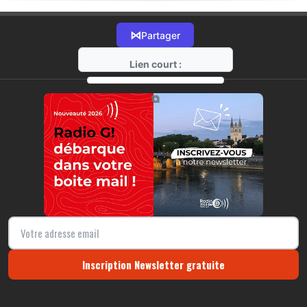
⋈
Partager
Lien court :
https://radio-g.fr?21765
⧉
Inscription Newsletter gratuite