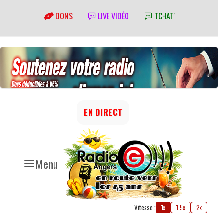
DONS
LIVE VIDÉO
TCHAT'
EN DIRECT
Menu
Vitesse :
1x
1.5x
2x