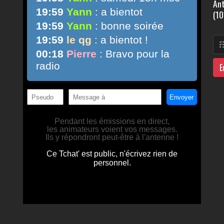
Ant
(10
E