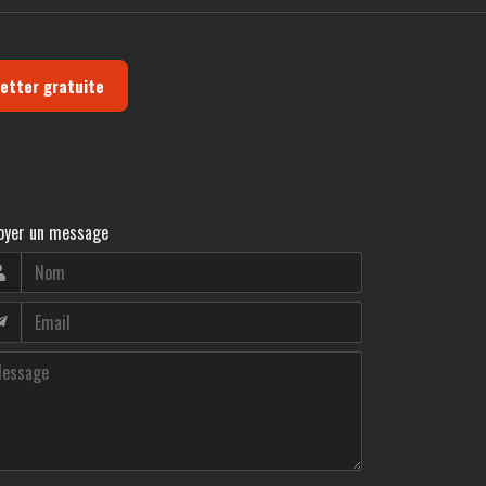
letter gratuite
oyer un message