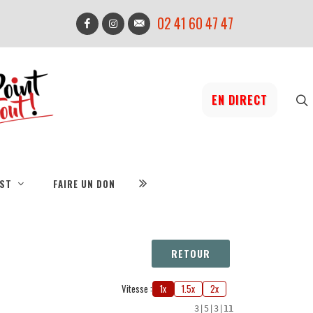
02 41 60 47 47
EN DIRECT
IST
FAIRE UN DON
RETOUR
Vitesse :
1x
1.5x
2x
3
|
5
|
3
|
11