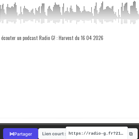
z écouter un podcast Radio G! : Harvest du 16 04 2026
⧉
⋈
Lien court :
Partager
https://radio-g.fr?21732