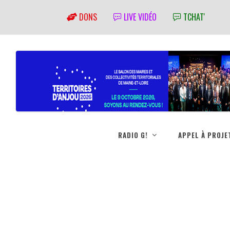
DONS
LIVE VIDÉO
TCHAT'
RADIO G!
APPEL À PROJE