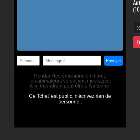
Ant
(10
E