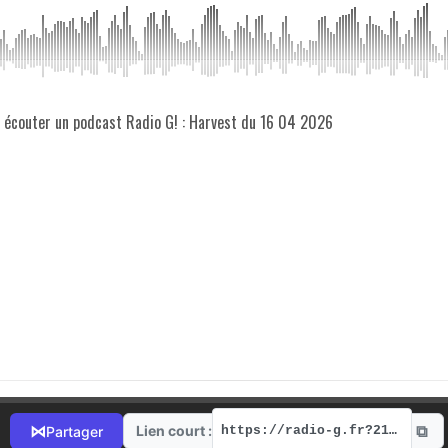
z écouter un podcast Radio G! : Harvest du 16 04 2026
⧉
⋈
Lien court :
Partager
https://radio-g.fr?21732