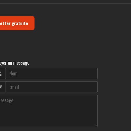
letter gratuite
oyer un message