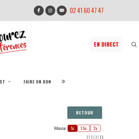
02 41 60 47 47
EN DIRECT
IST
FAIRE UN DON
RETOUR
Vitesse :
1x
1.5x
2x
3
|
5
|
3
|
11