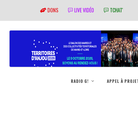
DONS
LIVE VIDÉO
TCHAT'
RADIO G!
APPEL À PROJE