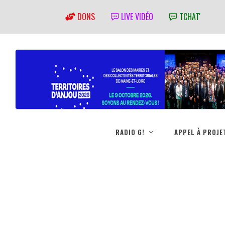
DONS
LIVE VIDÉO
TCHAT'
RADIO G!
APPEL À PROJE