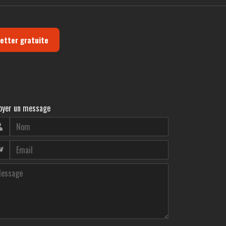
letter gratuite
oyer un message