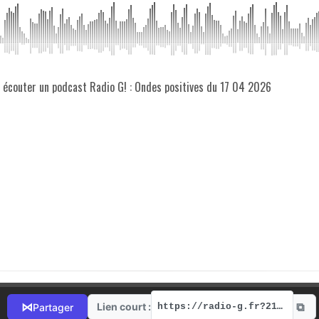
z écouter un podcast Radio G! : Ondes positives du 17 04 2026
⧉
⋈
Lien court :
Partager
https://radio-g.fr?21730