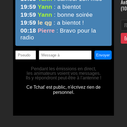
Ant
(10
E