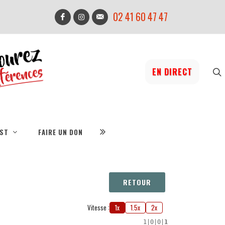
02 41 60 47 47
EN DIRECT
IST
FAIRE UN DON
RETOUR
Vitesse :
1x
1.5x
2x
1
|
0
|
0
|
1