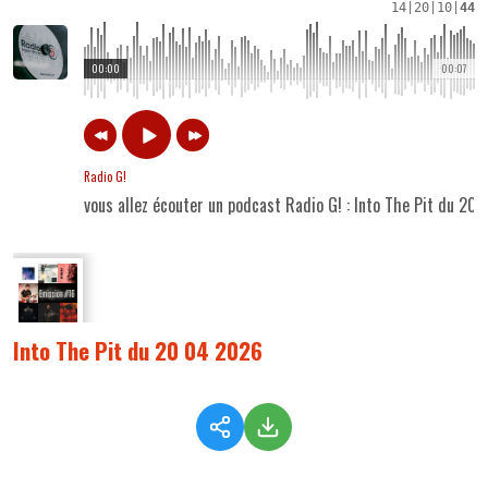
14
|
20
|
10
|
44
00:00
00:07
Radio G!
vous allez écouter un podcast Radio G! : Into The Pit du 20
Into The Pit du 20 04 2026