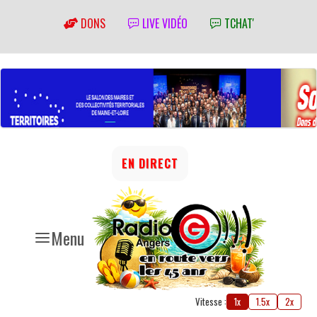
DONS
LIVE VIDÉO
TCHAT'
EN DIRECT
Menu
Vitesse :
1x
1.5x
2x