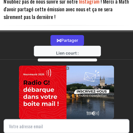
N'oubliez pas de nous suivre sur notre
Instagram
! Merci à Math
d'avoir partagé cette émission avec nous et ça ne sera
sûrement pas la dernière !
⋈
Partager
Lien court :
https://radio-g.fr?21729
⧉