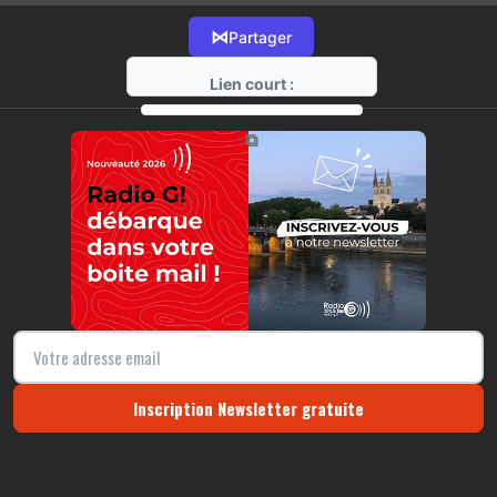
⋈
Partager
Lien court :
https://radio-g.fr?21724
⧉
Inscription Newsletter gratuite