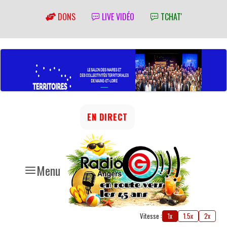
DONS
LIVE VIDÉO
TCHAT'
EN DIRECT
Menu
Vitesse :
1x
1.5x
2x