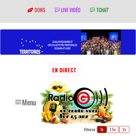
DONS
LIVE VIDÉO
TCHAT'
EN DIRECT
Menu
Vitesse :
1x
1.5x
2x