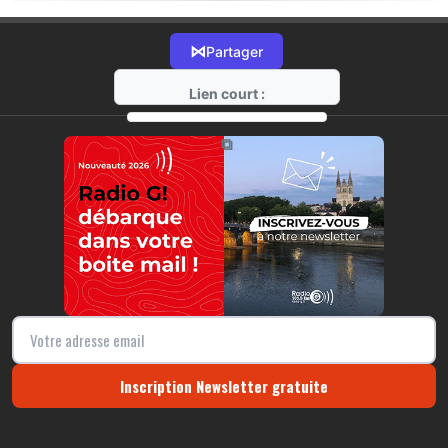
⋈
Partager
Lien court :
https://radio-g.fr?21721
⧉
Inscription Newsletter gratuite