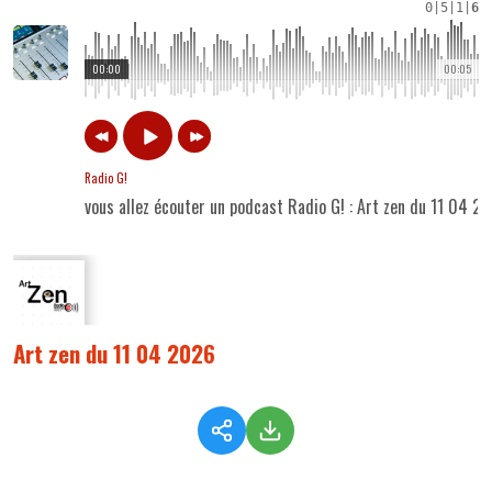
0
|
5
|
1
|
6
00:00
00:05
Radio G!
vous allez écouter un podcast Radio G! : Art zen du 11 04 2
Art zen du 11 04 2026