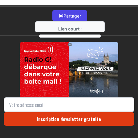
⋈
Partager
Lien court :
https://radio-g.fr?21677
⧉
Inscription Newsletter gratuite