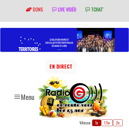
DONS
LIVE VIDÉO
TCHAT'
EN DIRECT
Menu
Vitesse :
1x
1.5x
2x