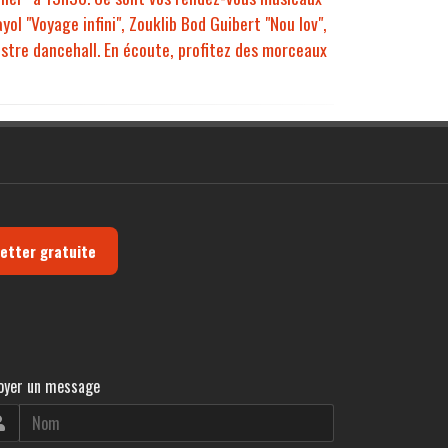
ol "Voyage infini", Zouklib Bod Guibert "Nou lov",
istre dancehall. En écoute, profitez des morceaux
letter gratuite
oyer un message