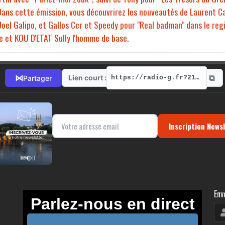
Dans cette émission, vous découvrirez les nouveautés de Laurent Cay
Joel Galipo, et Gallos Ccr et Speedy pour "Real badman" dans le reg
e et KOU D'ETAT Sully l'homme de base.
⧉
⋈
Lien court :
Partager
https://radio-g.fr?21645
Inscription News
Env