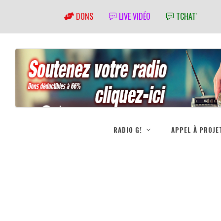
DONS
LIVE VIDÉO
TCHAT'
RADIO G!
APPEL À PROJE