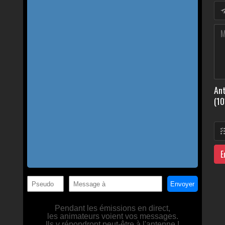
Ant
(10
E