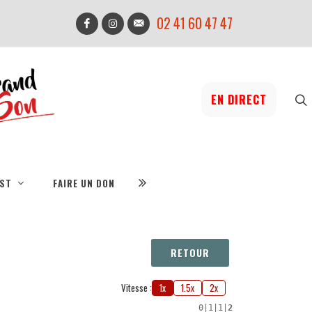
02 41 60 47 47
EN DIRECT
IST
FAIRE UN DON
RETOUR
Vitesse :
1x
1.5x
2x
0
|
1
|
1
|
2