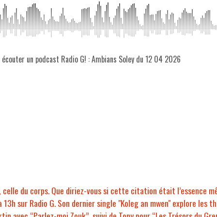
z écouter un podcast Radio G! : Ambians Soley du 12 04 2026
s, celle du corps. Que diriez-vous si cette citation était l’essence
 13h sur Radio G. Son dernier single "Koleg an mwen" explore les th
tin avec “Parlez-moi Zouk”, suivi de Tony pour “Les Trésors du Gre