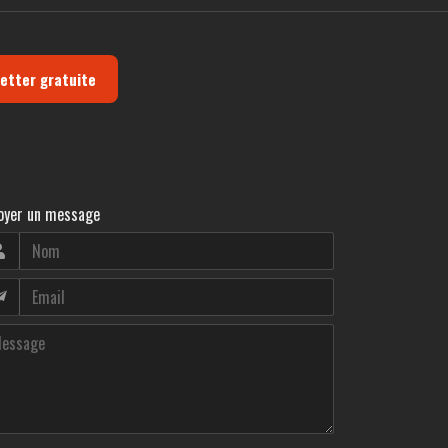
letter gratuite
oyer un message