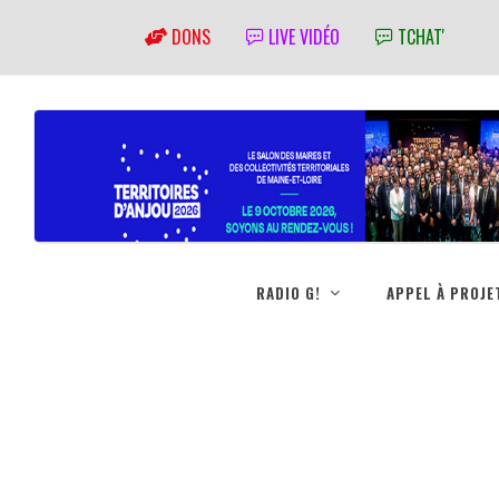
DONS
LIVE VIDÉO
TCHAT'
RADIO G!
APPEL À PROJE