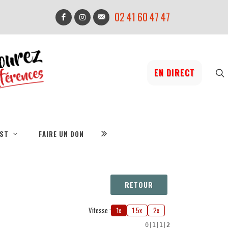
02 41 60 47 47
EN DIRECT
IST
FAIRE UN DON
RETOUR
Vitesse :
1x
1.5x
2x
0
|
1
|
1
|
2