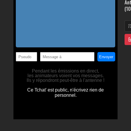
Ant
(10
E